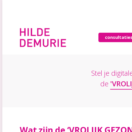
consultatie
Stel je digit
de
'VROL
Wat zijn de ‘VROLIJK GEZON