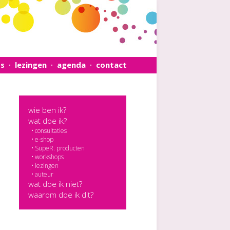
s
lezingen
agenda
contact
•
•
•
wie ben ik?
wat doe ik?
•
consultaties
•
e-shop
•
SupeR. producten
•
workshops
•
lezingen
•
auteur
wat doe ik niet?
waarom doe ik dit?