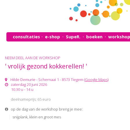
consultaties
e-shop
SupeR.
boeken
workshop
•
•
•
•
NEEM DEEL AAN DE WORKSHOP
' vrolijk gezond kokkerellen! '
Hilde Demurie - Schernaai 1 - 8573 Tiegem (
Google Maps
)
zaterdag 20 juni 2026
10.30 u - 14 u
deelnameprijs: 65 euro
op de dag van de workshop breng je mee:
snijplank, klein en groot mes