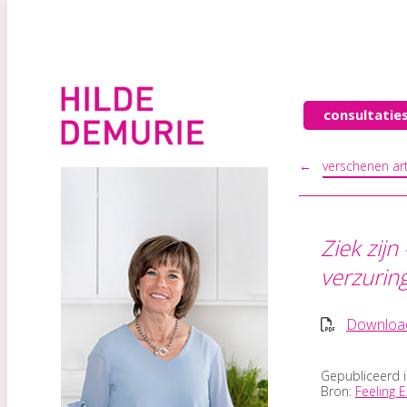
consultatie
←
verschenen art
Ziek zij
verzurin
Download
Gepubliceerd 
Bron:
Feeling 