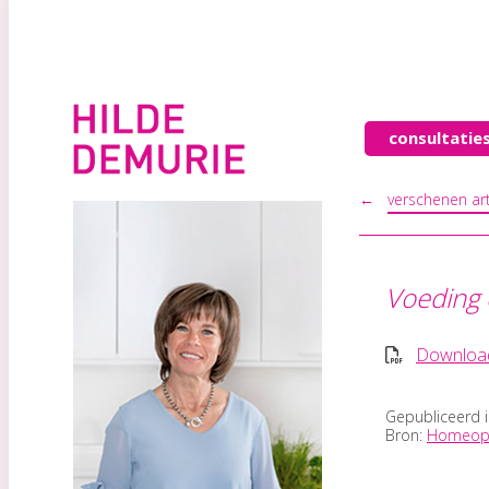
consultatie
←
verschenen art
Voeding 
Download
Gepubliceerd 
Bron:
Homeopa