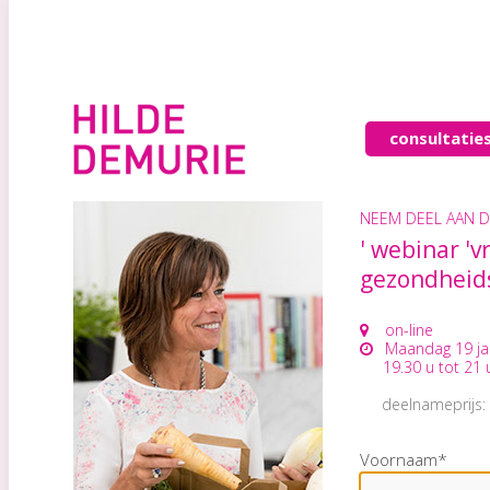
consultatie
NEEM DEEL AAN D
' webinar 'vr
gezondheidsp
on-line
Maandag 19 janu
19.30 u tot 21 
deelnameprijs:
Voornaam*